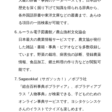
大級の辞書・事典のデータベースです。日本語や
歴史を深く掘り下げて知識を得られる辞典から、
各外国語辞書や東洋文庫などの叢書まで、あらゆ
る項目の一括検索が可能です。
ルーラル電子図書館
／農山漁村文化協会
日本最大の農業情報サービスです。農文協が発行
した雑誌・書籍・事典・ビデオなどを多数収録し
ています。野菜の栽培、病害虫の診断、登録農薬
情報、食品加工、郷土料理の作り方などが閲覧可
能です。
Sagasokka!（サガソッカ！）／ポプラ社
『総合百科事典ポプラディア』、ポプラディアプ
ラス『人物事典』が検索できる、子どものための
オンライン事典サービスです。ヨシタケシンスケ
さんのイラストでクイズも楽しめます。